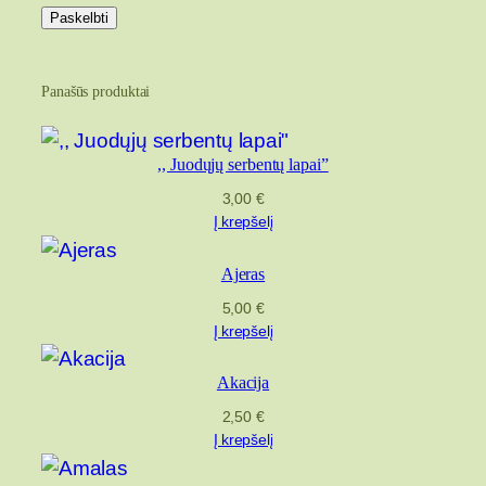
Panašūs produktai
,, Juodųjų serbentų lapai”
3,00
€
Į krepšelį
Ajeras
5,00
€
Į krepšelį
Akacija
2,50
€
Į krepšelį