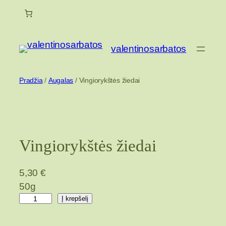
Eiti
prie
turinio
valentinosarbatos
Pradžia
/
Augalas
/ Vingiorykštės žiedai
Vingiorykštės žiedai
5,30
€
50g
p
Į krepšelį
r