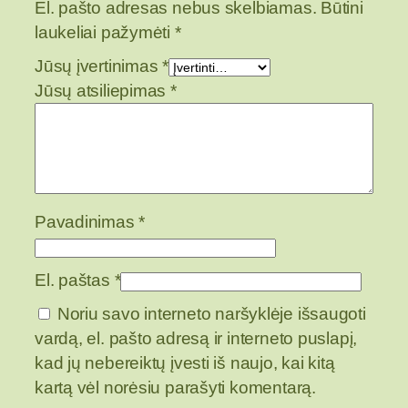
El. pašto adresas nebus skelbiamas.
Būtini
i
laukeliai pažymėti
*
o
r
Jūsų įvertinimas
*
y
Jūsų atsiliepimas
*
k
š
t
ė
s
Pavadinimas
*
ž
i
El. paštas
*
e
d
Noriu savo interneto naršyklėje išsaugoti
a
vardą, el. pašto adresą ir interneto puslapį,
i
kad jų nebereiktų įvesti iš naujo, kai kitą
kartą vėl norėsiu parašyti komentarą.