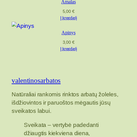
Amalas
5,00
€
Į krepšelį
Apinys
3,00
€
Į krepšelį
valentinosarbatos
Natūraliai rankomis rinktos arbatų žoleles,
išdžiovintos ir paruoštos mėgautis jūsų
sveikatos labui.
Sveikata – vertybė padedanti
džiaugtis kiekviena diena,