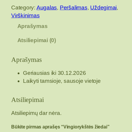
o
Category:
Augalas
, 
Peršalimas
, 
Uždegimai
, 
d
Virškinimas
u
k
Aprašymas
t
Atsiliepimai (0)
o
k
i
Aprašymas
e
k
Geriausias iki 30.12.2026
i
Laikyti tamsioje, sausoje vietoje
s
:
Atsiliepimai
V
i
Atsiliepimų dar nėra.
n
Būkite pirmas aprašęs “Vingiorykštės žiedai”
g