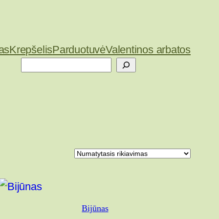
as
Krepšelis
Parduotuvė
Valentinos arbatos
Paieška
Bijūnas