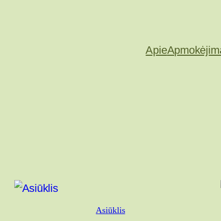
Apie
Apmokėjim
Asiūklis