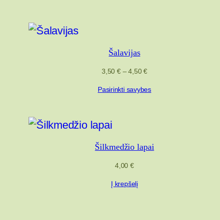
Šalavijas
Price
3,50
€
–
4,50
€
range:
Pasirinkti savybes
3,50 €
through
4,50 €
Šilkmedžio lapai
4,00
€
Į krepšelį