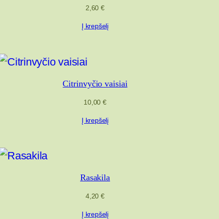
2,60
€
Į krepšelį
Citrinvyčio vaisiai
10,00
€
Į krepšelį
Rasakila
4,20
€
Į krepšelį