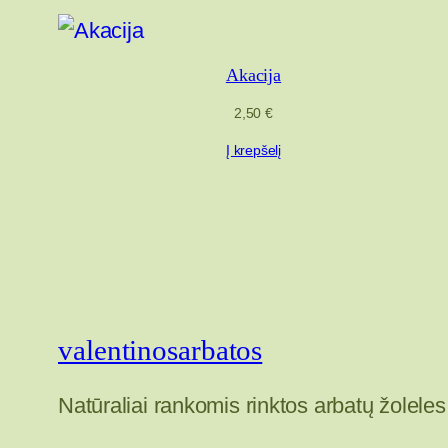
Akacija
2,50
€
Į krepšelį
valentinosarbatos
Natūraliai rankomis rinktos arbatų žoleles