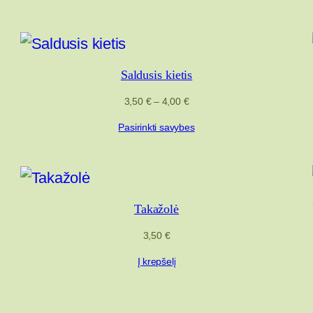
Saldusis kietis
Price
3,50
€
–
4,00
€
range:
Pasirinkti savybes
3,50 €
through
4,00 €
Takažolė
3,50
€
Į krepšelį