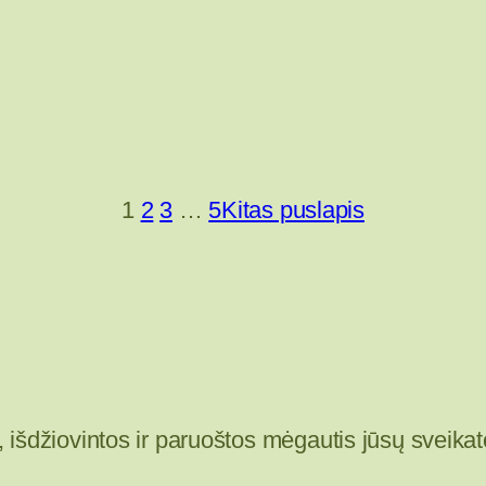
1
2
3
…
5
Kitas puslapis
, išdžiovintos ir paruoštos mėgautis jūsų sveikat