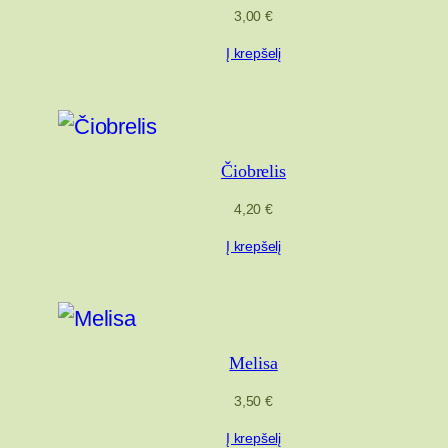
3,00
€
Į krepšelį
Čiobrelis
4,20
€
Į krepšelį
Melisa
3,50
€
Į krepšelį