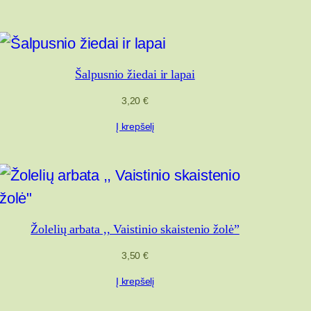
Šalpusnio žiedai ir lapai
3,20
€
Į krepšelį
Žolelių arbata ,, Vaistinio skaistenio žolė”
3,50
€
Į krepšelį