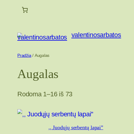
Eiti
prie
turinio
valentinosarbatos
Pradžia
/ Augalas
Augalas
Rodoma 1–16 iš 73
,, Juodųjų serbentų lapai”