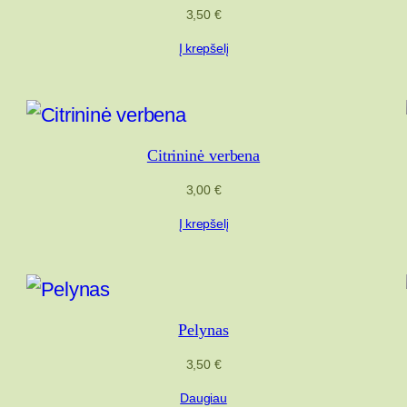
3,50
€
Į krepšelį
Citrininė verbena
3,00
€
Į krepšelį
Pelynas
3,50
€
Daugiau