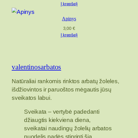
Į krepšelį
Apinys
3,00
€
Į krepšelį
valentinosarbatos
Natūraliai rankomis rinktos arbatų žoleles,
išdžiovintos ir paruoštos mėgautis jūsų
sveikatos labui.
Sveikata – vertybė padedanti
džiaugtis kiekviena diena,
sveikatai naudingų žolelių arbatos
puodelis padės stiprinti šią