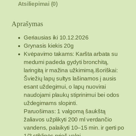
Atsiliepimai (0)
t
o
k
Aprašymas
i
e
Geriausias iki 10.12.2026
k
Grynasis kiekis 20g
i
Kvėpavimo takams: Karšta arbata su
s
medumi padeda gydyti bronchitą,
:
laringitą ir mažina užkimimą.Išoriškai:
Š
Šviežių lapų sultys lašinamos į ausis
a
esant uždegimui, o lapų nuovirai
l
naudojami plaukų stiprinimui bei odos
p
uždegimams slopinti.
u
Paruošimas: 1 valgomą šaukštą
s
žaliavos užplikyti 200 ml verdančio
n
vandens, palaikyti 10–15 min. ir gerti po
i
1/3 stiklinės prieš valgį.