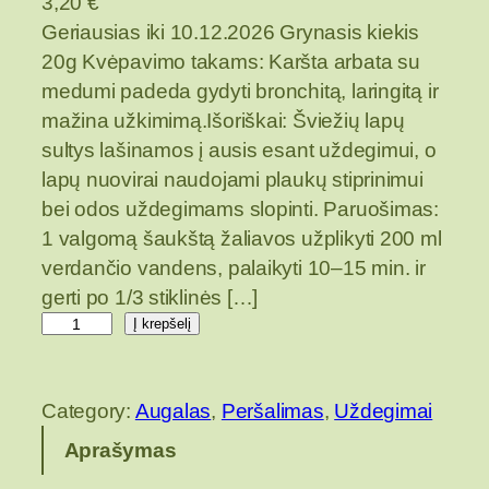
3,20
€
Geriausias iki 10.12.2026 Grynasis kiekis
20g Kvėpavimo takams: Karšta arbata su
medumi padeda gydyti bronchitą, laringitą ir
mažina užkimimą.Išoriškai: Šviežių lapų
sultys lašinamos į ausis esant uždegimui, o
lapų nuovirai naudojami plaukų stiprinimui
bei odos uždegimams slopinti. Paruošimas:
1 valgomą šaukštą žaliavos užplikyti 200 ml
verdančio vandens, palaikyti 10–15 min. ir
gerti po 1/3 stiklinės […]
p
Į krepšelį
r
o
Category:
Augalas
, 
Peršalimas
, 
Uždegimai
d
u
Aprašymas
k