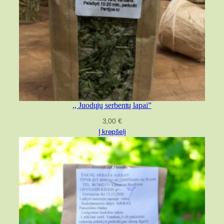
,, Juodųjų serbentų lapai”
3,00
€
Į krepšelį