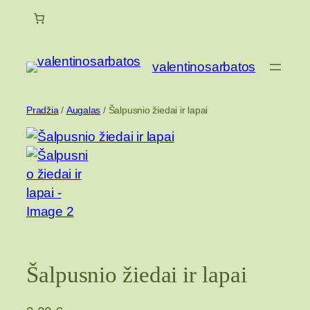
Eiti
prie
turinio
valentinosarbatos
Pradžia
/
Augalas
/ Šalpusnio žiedai ir lapai
Šalpusnio žiedai ir lapai