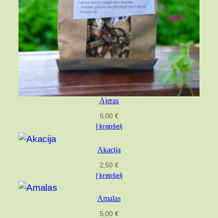
Ajeras
5,00
€
Į krepšelį
Akacija
2,50
€
Į krepšelį
Amalas
5,00
€