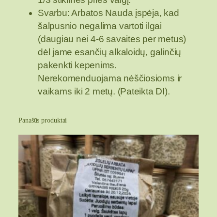
o
Svarbu: Arbatos Nauda įspėja, kad
ž
šalpusnio negalima vartoti ilgai
i
(daugiau nei 4-6 savaites per metus)
e
dėl jame esančių alkaloidų, galinčių
d
pakenkti kepenims.
a
Nerekomenduojama nėščiosioms ir
i
vaikams iki 2 metų. (Pateikta DI).
i
r
Panašūs produktai
l
a
p
a
i