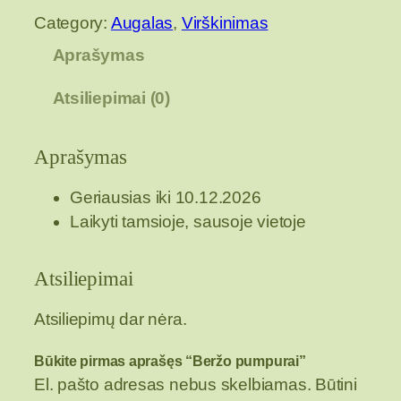
o
Category:
Augalas
, 
Virškinimas
d
u
Aprašymas
k
Atsiliepimai (0)
t
o
k
Aprašymas
i
e
Geriausias iki 10.12.2026
k
Laikyti tamsioje, sausoje vietoje
i
s
Atsiliepimai
:
B
Atsiliepimų dar nėra.
e
Būkite pirmas aprašęs “Beržo pumpurai”
r
El. pašto adresas nebus skelbiamas.
Būtini
ž