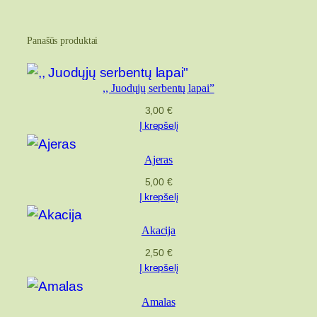
Panašūs produktai
,, Juodųjų serbentų lapai”
3,00
€
Į krepšelį
Ajeras
5,00
€
Į krepšelį
Akacija
2,50
€
Į krepšelį
Amalas