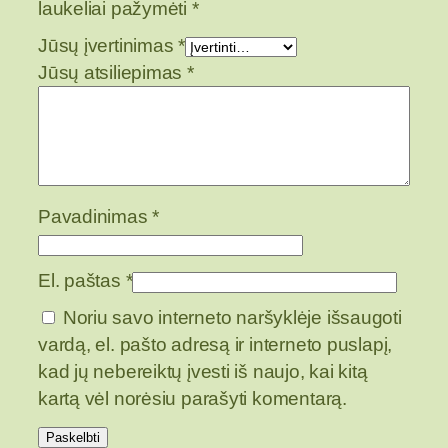
laukeliai pažymėti
*
o
p
Jūsų įvertinimas
*
u
Jūsų atsiliepimas
*
m
p
u
r
a
Pavadinimas
*
i
El. paštas
*
Noriu savo interneto naršyklėje išsaugoti
vardą, el. pašto adresą ir interneto puslapį,
kad jų nebereiktų įvesti iš naujo, kai kitą
kartą vėl norėsiu parašyti komentarą.