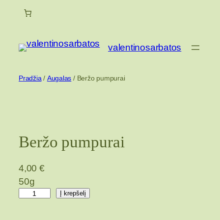
Eiti
prie
turinio
valentinosarbatos
Pradžia
/
Augalas
/ Beržo pumpurai
Beržo pumpurai
4,00
€
50g
p
Į krepšelį
r