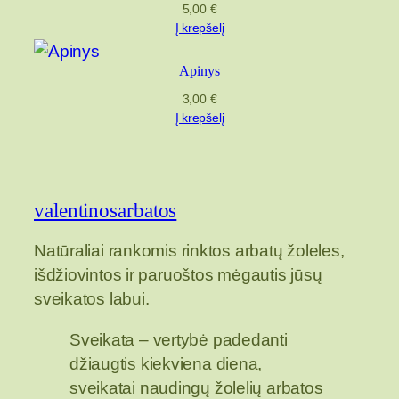
5,00
€
Į krepšelį
Apinys
3,00
€
Į krepšelį
valentinosarbatos
Natūraliai rankomis rinktos arbatų žoleles,
išdžiovintos ir paruoštos mėgautis jūsų
sveikatos labui.
Sveikata – vertybė padedanti
džiaugtis kiekviena diena,
sveikatai naudingų žolelių arbatos