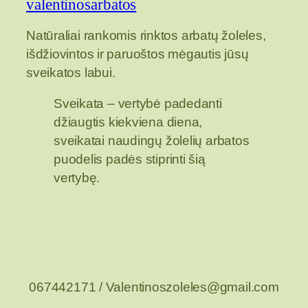
valentinosarbatos
Natūraliai rankomis rinktos arbatų žoleles,
išdžiovintos ir paruoštos mėgautis jūsų
sveikatos labui.
Sveikata – vertybė padedanti
džiaugtis kiekviena diena,
sveikatai naudingų žolelių arbatos
puodelis padės stiprinti šią
vertybę.
067442171 / Valentinoszoleles@gmail.com