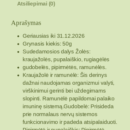
Atsiliepimai (0)
t
o
k
Aprašymas
i
e
Geriausias iki 31.12.2026
k
Grynasis kiekis: 50g
i
Sudedamosios dalys Žolės:
s
kraujažolės, pupalaiškio, rugiagėlės
:
gudobelės, pipirmėtės, ramunėlės.
Ž
Kraujažolė ir ramunėlė: Šis derinys
o
dažnai naudojamas organizmui valyti,
l
virškinimui gerinti bei uždegimams
e
slopinti. Ramunėlė papildomai palaiko
l
imuninę sistemą.Gudobelė: Prisideda
i
prie normalaus nervų sistemos
ų
funkcionavimo ir padeda atsipalaiduoti.
a
Pipirmėtė ir pupalaiškis: Pipirmėtė