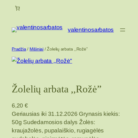
Eiti
prie
turinio
valentinosarbatos
Pradžia
/
Mišiniai
/ Žolelių arbata ,,Rožė”
Žolelių arbata ,,Rožė”
6,20
€
Geriausias iki 31.12.2026 Grynasis kiekis:
50g Sudedamosios dalys Žolės:
kraujažolės, pupalaiškio, rugiagėlės