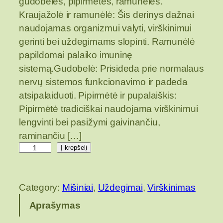
gudobelės, pipirmėtės, ramunėlės.
Kraujažolė ir ramunėlė: Šis derinys dažnai
naudojamas organizmui valyti, virškinimui
gerinti bei uždegimams slopinti. Ramunėlė
papildomai palaiko imuninę
sistemą.Gudobelė: Prisideda prie normalaus
nervų sistemos funkcionavimo ir padeda
atsipalaiduoti. Pipirmėtė ir pupalaiškis:
Pipirmėtė tradiciškai naudojama virškinimui
lengvinti bei pasižymi gaivinančiu,
raminančiu […]
p
Į krepšelį
r
o
Category:
Mišiniai
, 
Uždegimai
, 
Virškinimas
d
u
Aprašymas
k