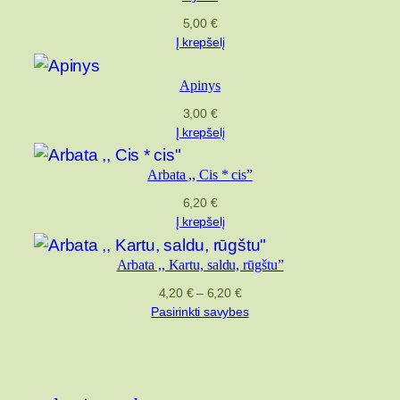
5,00
€
Į krepšelį
Apinys
3,00
€
Į krepšelį
Arbata ,, Cis * cis”
6,20
€
Į krepšelį
Arbata ,, Kartu, saldu, rūgštu”
Price
4,20
€
–
6,20
€
range:
Pasirinkti savybes
4,20 €
through
6,20 €