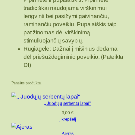
r
tradiciškai naudojama virškinimui
b
lengvinti bei pasižymi gaivinančiu,
a
raminančiu poveikiu. Pupalaiškis taip
t
pat žinomas dėl virškinimą
a
stimuliuojančių savybių.
,
Rugiagėlė: Dažnai į mišinius dedama
,
dėl priešuždegiminio poveikio. (Pateikta
R
DI)
o
ž
Panašūs produktai
ė
"
,, Juodųjų serbentų lapai”
3,00
€
Į krepšelį
Ajeras