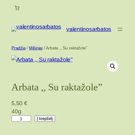
Eiti
prie
turinio
valentinosarbatos
Pradžia
/
Mišiniai
/ Arbata ,, Su raktažole”
Arbata ,, Su raktažole”
5,50
€
40g
p
Į krepšelį
r