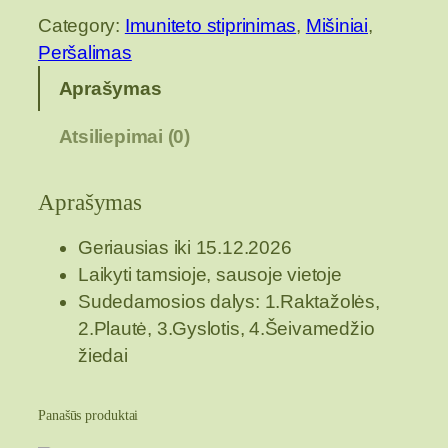
o
Category:
Imuniteto stiprinimas
, 
Mišiniai
, 
d
Peršalimas
u
k
Aprašymas
t
Atsiliepimai (0)
o
k
i
Aprašymas
e
k
Geriausias iki 15.12.2026
i
Laikyti tamsioje, sausoje vietoje
s
Sudedamosios dalys: 1.Raktažolės,
:
2.Plautė, 3.Gyslotis, 4.Šeivamedžio
A
žiedai
r
b
Panašūs produktai
a