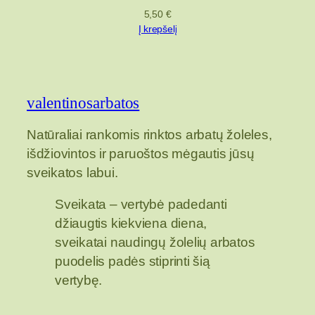
5,50
€
Į krepšelį
valentinosarbatos
Natūraliai rankomis rinktos arbatų žoleles,
išdžiovintos ir paruoštos mėgautis jūsų
sveikatos labui.
Sveikata – vertybė padedanti
džiaugtis kiekviena diena,
sveikatai naudingų žolelių arbatos
puodelis padės stiprinti šią
vertybę.