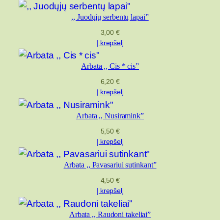
t
,, Juodųjų serbentų lapai”
a
,
3,00
€
Į krepšelį
,
S
Arbata ,, Cis * cis”
u
6,20
€
r
Į krepšelį
a
k
Arbata ,, Nusiramink”
t
5,50
€
a
Į krepšelį
ž
o
Arbata ,, Pavasariui sutinkant”
l
4,50
€
e
Į krepšelį
"
Arbata ,, Raudoni takeliai”