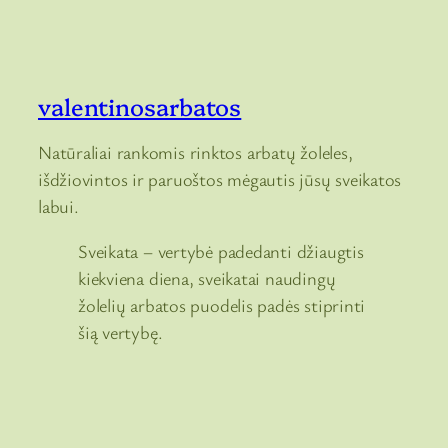
valentinosarbatos
Natūraliai rankomis rinktos arbatų žoleles,
išdžiovintos ir paruoštos mėgautis jūsų sveikatos
labui.
Sveikata – vertybė padedanti džiaugtis
kiekviena diena, sveikatai naudingų
žolelių arbatos puodelis padės stiprinti
šią vertybę.