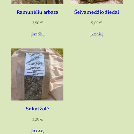
Ramunėlių arbata
Šeivamedžio žiedai
3,50
€
5,00
€
Į krepšelį
Į krepšelį
Sukatžolė
3,20
€
Į krepšelį