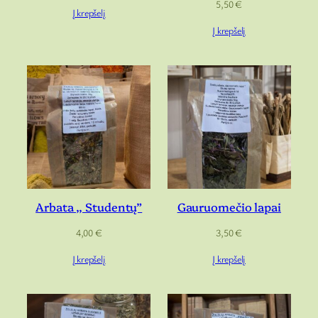
5,50
€
Į krepšelį
Į krepšelį
Arbata ,, Studentų”
Gauruomečio lapai
4,00
€
3,50
€
Į krepšelį
Į krepšelį