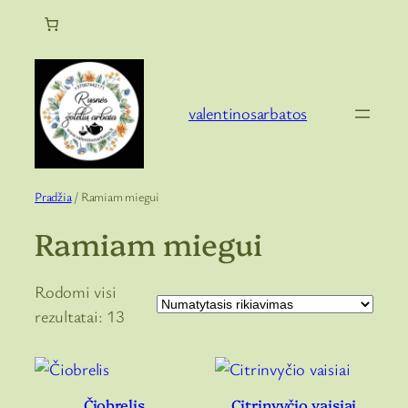
Eiti
prie
turinio
valentinosarbatos
Pradžia
/ Ramiam miegui
Ramiam miegui
Rodomi visi
rezultatai: 13
Čiobrelis
Citrinvyčio vaisiai