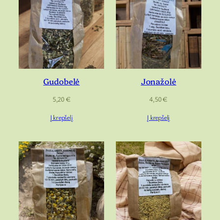
Gudobelė
Jonažolė
5,20
€
4,50
€
Į krepšelį
Į krepšelį