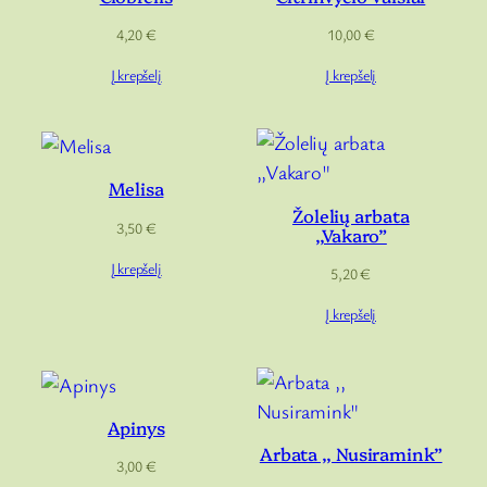
4,20
€
10,00
€
Į krepšelį
Į krepšelį
Melisa
Žolelių arbata
3,50
€
,,Vakaro”
Į krepšelį
5,20
€
Į krepšelį
Apinys
Arbata ,, Nusiramink”
3,00
€